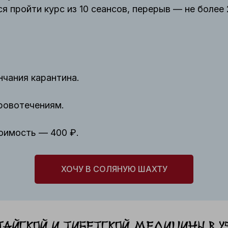
 пройти курс из 10 сеансов, перерыв — не более 
чания карантина.
кровотечениям.
оимость — 400 ₽.
ХОЧУ В СОЛЯНУЮ ШАХТУ
айской и тибетской медицины в Уф