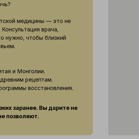
очь?
тской медицины — это не
 Консультация врача,
то нужно, чтобы близкий
овьем.
итая и Монголии.
 древним рецептам.
рограммы восстановления.
зких заранее. Вы дарите не
 не позволяют.