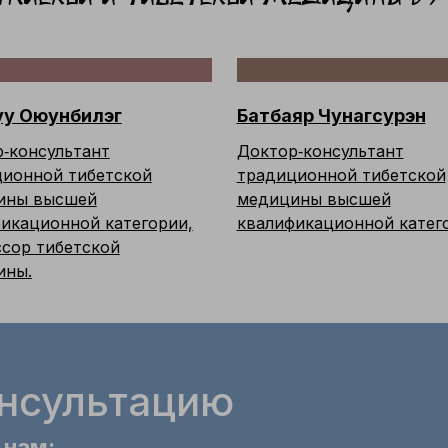
у Оюунбилэг
Батбаяр Чунагсурэн
‑консультант
Доктор‑консультант
ионной тибетской
традиционной тибетской
ины высшей
медицины высшей
икационной категории,
квалификационной катег
сор тибетской
ины.
онсультацию
 нам: