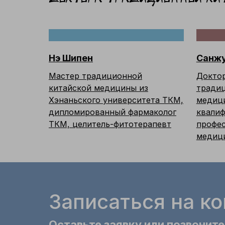
Нэ Шипен
Санжу
Мастер традиционной
Доктор
китайской медицины из
традиц
Хэнаньского университета ТКМ,
медиц
дипломированный фармаколог
квалиф
ТКМ, целитель-фитотерапевт
профес
медиц
Записаться на к
Оставьте заявку или позвоните