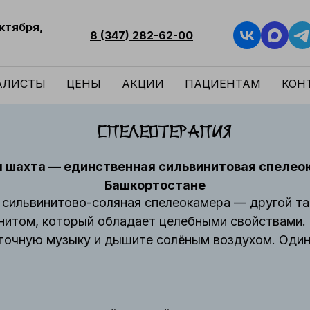
Октября,
8 (347) 282-62-00
АЛИСТЫ
ЦЕНЫ
АКЦИИ
ПАЦИЕНТАМ
КОН
Спелеотерапия
 шахта — единственная сильвинитовая спелео
Башкортостане
 сильвинитово-соляная спелеокамера — другой так
итом, который обладает целебными свойствами. 
точную музыку и дышите солёным воздухом. Один 