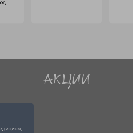
ог,
Акции
медицины,