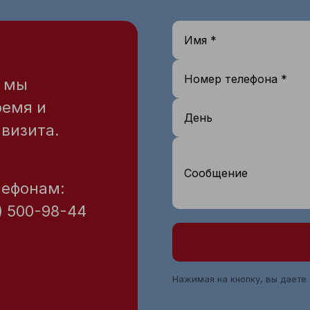
Имя *
Номер телефона *
— мы
ремя и
День
визита.
Сообщение
лефонам:
) 500-98-44
Нажимая на кнопку, вы даете