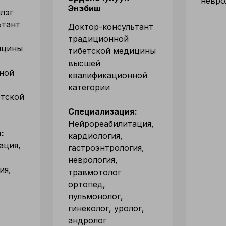
невро
Энэбиш
лэг
ьтант
Доктор-консультант
традиционной
ицины
тибетской медицины
высшей
ной
квалификационной
категории
етской
Специализация:
Нейрореабилитация,
:
кардиология,
ация,
гастроэнтрология,
неврология,
ия,
травмотолог
ортопед,
пульмонолог,
гинеколог, уролог,
андролог