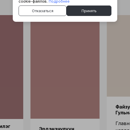
cookie-файлов.
Подробнее
Отказаться
Принять
Файз
Гульн
Главн
илэг
Эрдэнэчулуун