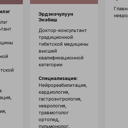
Главн
илэг
Эрдэнэчулуун
невро
Энэбиш
лэг
ьтант
Доктор-консультант
традиционной
ицины
тибетской медицины
высшей
ной
квалификационной
категории
етской
Специализация:
Нейрореабилитация,
:
кардиология,
ация,
гастроэнтрология,
неврология,
ия,
травмотолог
ортопед,
пульмонолог,