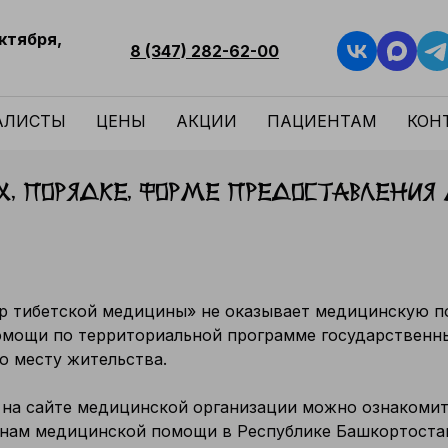
Октября,
8 (347) 282-62-00
АЛИСТЫ
ЦЕНЫ
АКЦИИ
ПАЦИЕНТАМ
КОН
ях, порядке, форме предоставлени
р тибетской медицины» не оказывает медицинскую п
омощи по территориальной программе государственны
о месту жительства.
 на сайте медицинской организации можно ознакоми
анам медицинской помощи в Республике Башкортоста