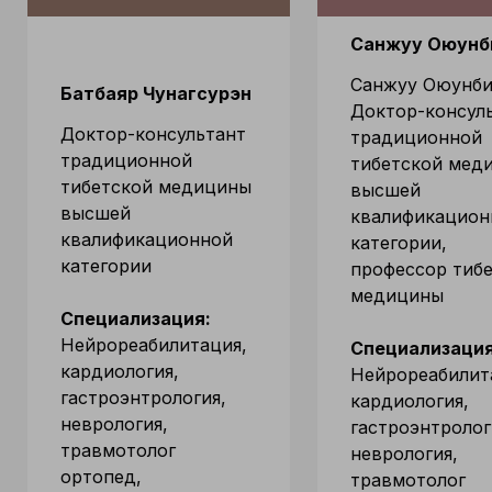
Санжуу Оюунб
Санжуу Оюунби
Батбаяр Чунагсурэн
Доктор-консул
Доктор-консультант
традиционной
традиционной
тибетской мед
тибетской медицины
высшей
высшей
квалификацион
квалификационной
категории,
категории
профессор тиб
медицины
Специализация:
Нейрореабилитация,
Специализация
кардиология,
Нейрореабилит
гастроэнтрология,
кардиология,
неврология,
гастроэнтролог
травмотолог
неврология,
ортопед,
травмотолог