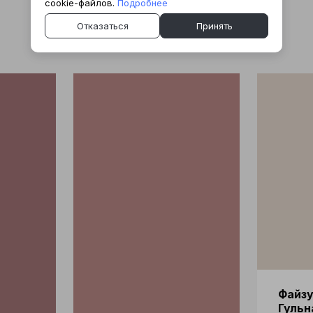
cookie-файлов.
Наши доктора:
Подробнее
Отказаться
Принять
Файз
Гульн