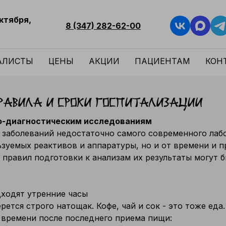
Октября,
8 (347) 282-62-00
АЛИСТЫ
ЦЕНЫ
АКЦИИ
ПАЦИЕНТАМ
КОН
равила и сроки госпитализации
ко-диагностическим исследованиям
 заболеваний недостаточно самого современного лаб
ьзуемых реактивов и аппаратуры, но и от времени и 
правил подготовки к анализам их результаты могут б
дходят утренние часы
ется строго натощак. Кофе, чай и сок - это тоже еда
времени после последнего приема пищи: