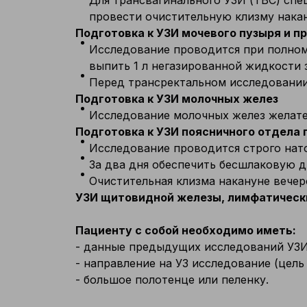
Для трансвагинального УЗИ (ТВС) спе
провести очистительную клизму нака
Подготовка к УЗИ мочевого пузыря и п
Исследование проводится при полном 
выпить 1 л негазированной жидкости з
Перед трансректальном исследовании
Подготовка к УЗИ молочных желез
Исследование молочных желез желател
Подготовка к УЗИ поясничного отдела 
Исследование проводится строго нато
За два дня обеспечить бесшлаковую д
Очистительная клизма накануне вечер
УЗИ щитовидной железы, лимфатически
Пациенту с собой необходимо иметь:
- данные предыдущих исследований УЗИ 
- направление на УЗ исследование (цель
- большое полотенце или пеленку.