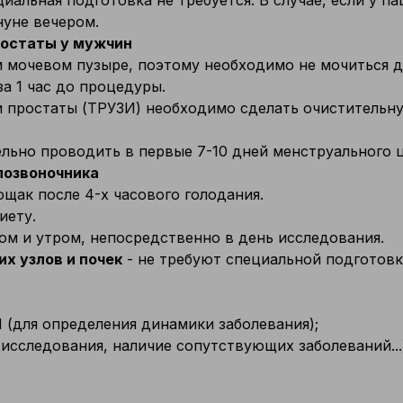
циальная подготовка не требуется. В случае, если у 
нуне вечером.
ростаты у мужчин
мочевом пузыре, поэтому необходимо не мочиться до
а 1 час до процедуры.
 простаты (ТРУЗИ) необходимо сделать очистительну
ьно проводить в первые 7-10 дней менструального ци
позвоночника
щак после 4-х часового голодания.
иету.
ом и утром, непосредственно в день исследования.
х узлов и почек
- не требуют специальной подготовк
(для определения динамики заболевания);
 исследования, наличие сопутствующих заболеваний...