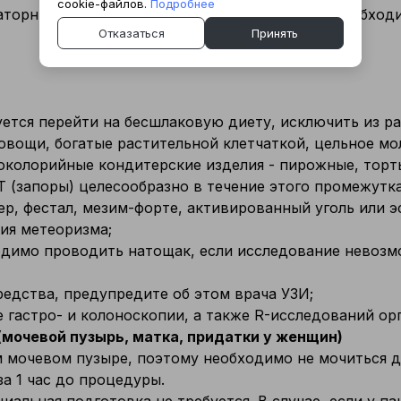
cookie-файлов.
Подробнее
раторный контейнер; - перед сбором мокроты необход
Отказаться
Принять
уется перейти на бесшлаковую диету, исключить из 
овощи, богатые растительной клетчаткой, цельное мол
околорийные кондитерские изделия - пирожные, торты
(запоры) целесообразно в течение этого промежутк
, фестал, мезим-форте, активированный уголь или эсп
ия метеоризма;
димо проводить натощак, если исследование невозм
едства, предупредите об этом врача УЗИ;
 гастро- и колоноскопии, а также R-исследований ор
(мочевой пузырь, матка, придатки у женщин)
мочевом пузыре, поэтому необходимо не мочиться до
а 1 час до процедуры.