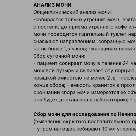
АНАЛИЗ МОЧИ
Общеклинический анализ мочи:
-собирается только утренняя моча, взят
с постели, до приема утреннего кофе ил
мочи проводится тщательный туалет нар
снабжают направлением, собранную мочу
но не более 1,5 часов; -женщинам нельз
Сбор суточной мочи:
- пациент собирает мочу в течение 24 ч
мочевой пузырь и выливает эту порцию,
крышкой емкостью не менее 2 л; - после
конца сбора; - емкость хранится в прох
окончании сбора мочи измеряется её об
она будет доставлена в лабораторию; - 
Сбор мочи для исследования по Нечип
(выявление скрытого воспалительного п
- утром натощак собирают 10 мл утренн