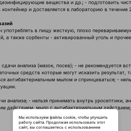
 дезинфицирующие вещества и др.; - подготовить чист
в контейнер и доставляется в лабораторию в течение 2
вазий
ен употреблять в пищу жесткую, плохо перевариваему
, а также сорбенты - активированный уголь и прочее,
о сдачи анализа (мазок, посев); - не рекомендуется вс
аточных средств которые могут исказить результат, 
ся антибактериальным мылом и спринцеваться; - нель
руации.
дачи анализа; - нельзя принимать внутрь уросептики, 
 действием, мыло с антибактериальным действием; -
Мы используем файлы cookie, чтобы улучшить
работу сайта. Продолжая использовать этот
сайт, вы соглашаетесь с использованием