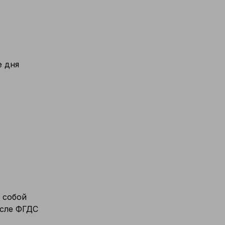
е дня
с собой
осле ФГДС