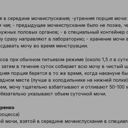
ая в середине мочеиспускания; -утренняя порция мочи
и чая; - предыдущее мочеиспускание было не позже, че
ужных половых органов; - в специальный контейнер 
 сразу направляют в лабораторию; - хранение мочи в 
я сдавать мочу во время менструации.
асов при обычном питьевом режиме (около 1,5 л в сутк
 затем в течение суток собирает всю мочу в чистый ш
дняя порция берется в то же время, когда накануне бы
ладном месте (лучше в холодильнике на нижней полке),
ъем, мочу тщательно взбалтывают и отливают 50-100 
обязательно указывают объем суточной мочи.
оренко
роцесса)
ей мочи, взятой в середине мочеиспускания в специа