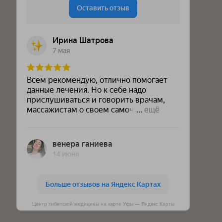
Центр тибетской медицины на карте Уфы — Яндекс Карты