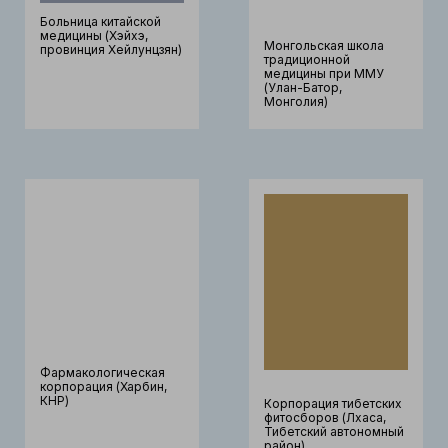
Больница китайской
медицины (Хэйхэ,
Монгольская школа
провинция Хейлунцзян)
традиционной
медицины при ММУ
(Улан-Батор,
Монголия)
Фармакологическая
корпорация (Харбин,
КНР)
Корпорация тибетских
фитосборов (Лхаса,
Тибетский автономный
район)