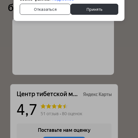
благодарности
Отказаться
Принять