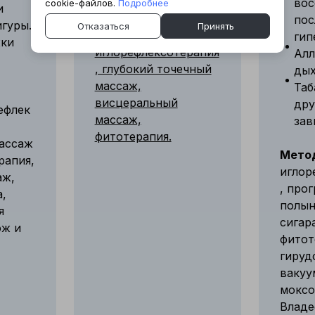
вос
cookie-файлов.
Подробнее
и
Методы:
пульсовая
пос
гуры.
Отказаться
Принять
диагностика,
гип
жки
иглорефлексотерапия
Алл
, глубокий точечный
дых
массаж,
Таб
висцеральный
дру
ефлек
массаж,
зав
фитотерапия.
массаж
Мето
рапия,
иглор
аж,
, про
,
полы
я
сигар
ож и
фитот
гируд
вакуу
моксо
Владе