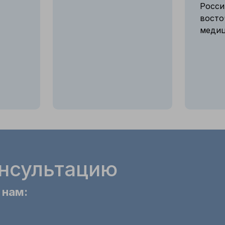
Росси
восто
медиц
онсультацию
 нам: