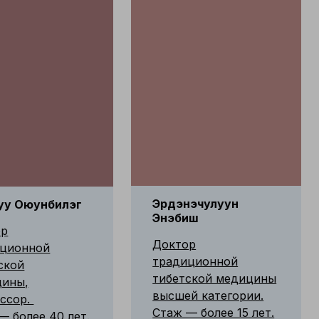
Эрдэнэчулуун
уу Оюунбилэг
Энэбиш
ор
Доктор
иционной
традиционной
ской
тибетской медицины
цины,
высшей категории.
ссор.
Стаж — более 15 лет.
— более 40 лет.