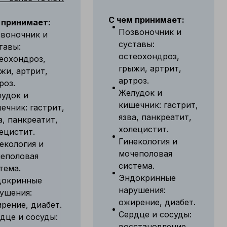
С чем принимает:
 принимает:
Позвоночник и
воночник и
суставы:
тавы:
остеохондроз,
еохондроз,
грыжи, артрит,
жи, артрит,
артроз.
роз.
Желудок и
удок и
кишечник: гастрит,
ечник: гастрит,
язва, панкреатит,
а, панкреатит,
холецистит.
ецистит.
Гинекология и
екология и
мочеполовая
еполовая
система.
тема.
Эндокринные
докринные
нарушения:
ушения:
ожирение, диабет.
рение, диабет.
Сердце и сосуды:
дце и сосуды:
восстановление