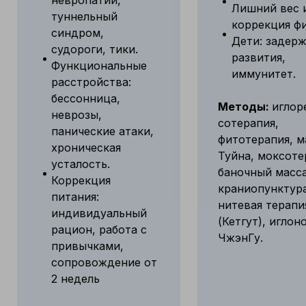
Лишний вес 
туннельный
коррекция фи
синдром,
Дети: задер
судороги, тики.
развития,
Функциональные
иммунитет.
расстройства:
бессонница,
Методы:
иглор
неврозы,
сотерапия,
панические атаки,
фитотерапия, 
хроническая
Туйна, моксоте
усталость.
баночный масс
Коррекция
краниопунктура
питания:
нитевая терапи
индивидуальный
(Кетгут), иглон
рацион, работа с
ЧжэнГу.
привычками,
сопровождение от
2 недель