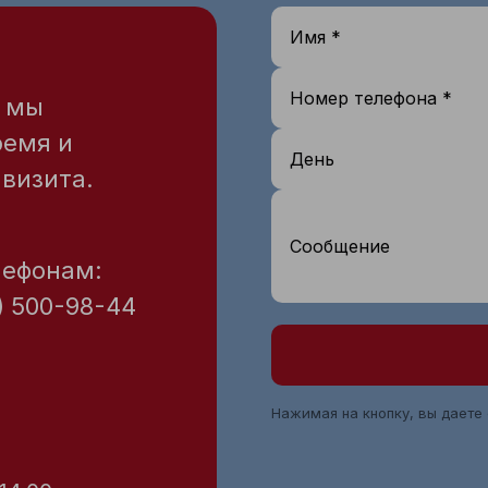
Имя *
Номер телефона *
— мы
ремя и
День
визита.
Сообщение
лефонам:
) 500-98-44
Нажимая на кнопку, вы даете