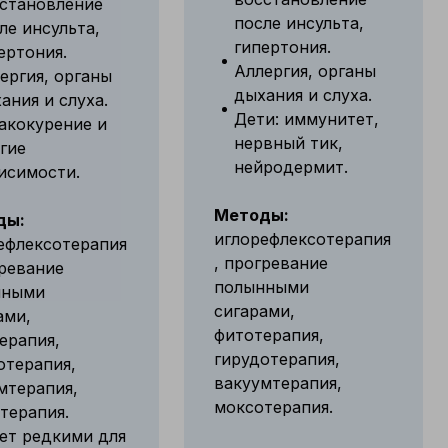
становление
после инсульта,
ле инсульта,
гипертония.
ертония.
Аллергия, органы
ергия, органы
дыхания и слуха.
ания и слуха.
Дети: иммунитет,
акокурение и
нервный тик,
гие
нейродермит.
исимости.
Методы:
ды:
иглорефлексотерапия
ефлексотерапия
, прогревание
гревание
полынными
нными
сигарами,
ами,
фитотерапия,
ерапия,
гирудотерапия,
отерапия,
вакуумтерапия,
мтерапия,
моксотерапия.
терапия.
ет редкими для