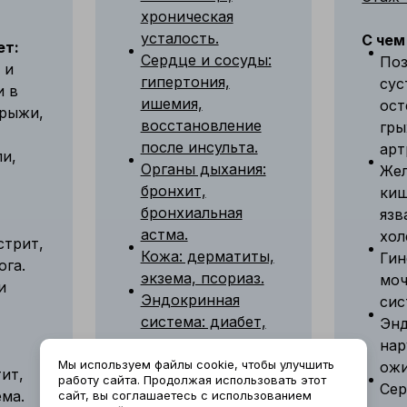
хроническая
усталость.
С чем
ет:
Сердце и сосуды:
Поз
 и
гипертония,
сус
и в
ишемия,
ост
грыжи,
восстановление
гры
после инсульта.
арт
и,
Органы дыхания:
Жел
бронхит,
киш
бронхиальная
язв
астма.
хол
стрит,
Кожа: дерматиты,
Гин
ога.
экзема, псориаз.
моч
и
Эндокринная
сис
система: диабет,
Эн
ожирение,
нар
климактерический
Мы используем файлы cookie, чтобы улучшить
ожи
ит,
работу сайта. Продолжая использовать этот
синдром.
Сер
ема.
сайт, вы соглашаетесь с использованием