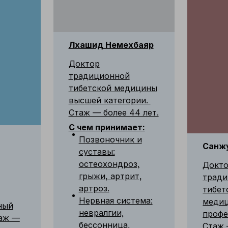
Лхашид Немехбаяр
Доктор
традиционной
тибетской медицины
высшей категории.
Стаж — более 44 лет.
С чем принимает:
Позвоночник и
Санж
суставы:
остеохондроз,
Докт
грыжи, артрит,
трад
артроз.
тибет
Нервная система:
меди
ный
невралгии,
профе
таж —
бессонница,
Стаж 