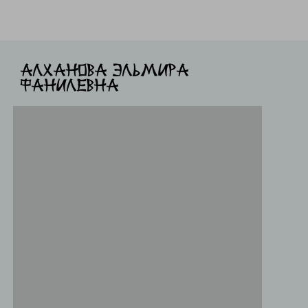
Алханова Эльмира
фанилевна