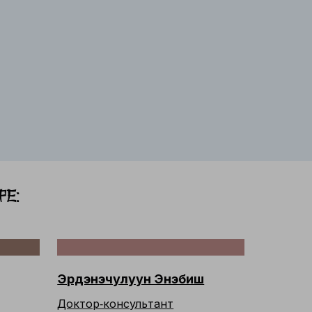
е:
Эрдэнэчулуун Энэбиш
Доктор‑консультант