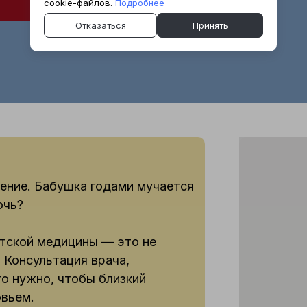
cookie-файлов.
Подробнее
Отказаться
Принять
ление. Бабушка годами мучается
очь?
тской медицины — это не
 Консультация врача,
то нужно, чтобы близкий
овьем.