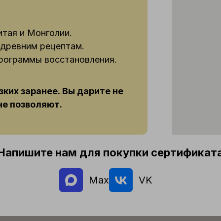
итая и Монголии.
 древним рецептам.
рограммы восстановления.
зких заранее. Вы дарите не
 не позволяют.
Напишите нам для покупки сертификат
Max
VK