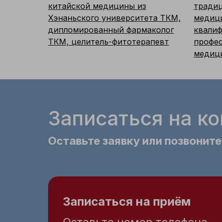
китайской медицины из
традиц
Хэнаньского университета ТКМ,
медиц
дипломированный фармаколог
квалиф
ТКМ, целитель-фитотерапевт
профес
медиц
Записаться на к
Оставьте заявку или позвоните
Записаться на приём