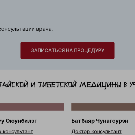
консультации врача.
ЗАПИСАТЬСЯ НА ПРОЦЕДУРУ
айской и тибетской медицины в Уф
у Оюунбилэг
Батбаяр Чунагсурэн
‑консультант
Доктор‑консультант