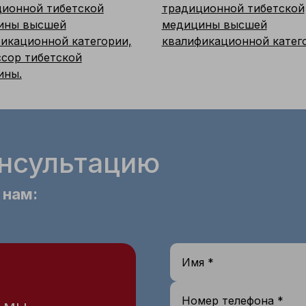
ионной тибетской
традиционной тибетской
ины высшей
медицины высшей
икационной категории,
квалификационной катег
сор тибетской
ины.
онсультацию
 нам:
Имя *
Номер телефона *