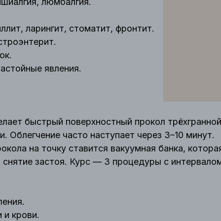
ишиалгия, люмбалгия.
ллит, ларингит, стоматит, фронтит.
строэнтерит.
ок.
астойные явления.
лает быстрый поверхностный прокол трёхгранной и
и. Облегчение часто наступает через 3–10 минут.
окола на точку ставится вакуумная банка, котор
и снятие застоя. Курс — 3 процедуры с интервалом
ения.
 и крови.