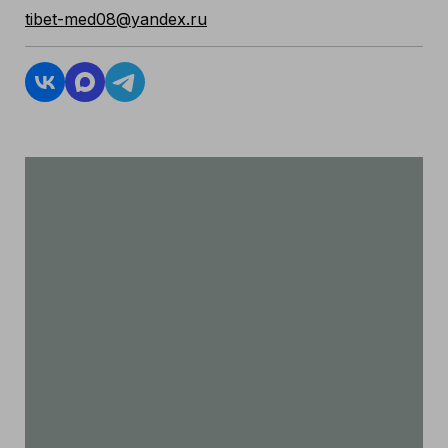
tibet-med08@yandex.ru