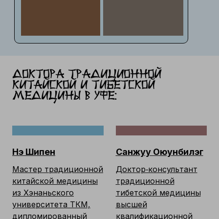
Доктора традиционной
Китайской и тибетской
медицины в Уфе:
Нэ Шипен
Санжуу Оюунбилэг
Мастер традиционной
Доктор‑консультант
китайской медицины
традиционной
из Хэнаньского
тибетской медицины
университета ТКМ,
высшей
дипломированный
квалификационной