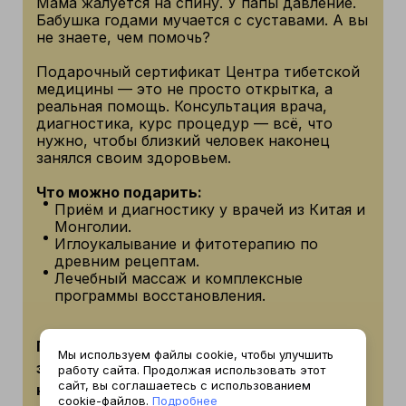
Мама жалуется на спину. У папы давление.
Бабушка годами мучается с суставами. А вы
не знаете, чем помочь?
Подарочный сертификат Центра тибетской
медицины — это не просто открытка, а
реальная помощь. Консультация врача,
диагностика, курс процедур — всё, что
нужно, чтобы близкий человек наконец
занялся своим здоровьем.
Что можно подарить:
Приём и диагностику у врачей из Китая и
Монголии.
Иглоукалывание и фитотерапию по
древним рецептам.
Лечебный массаж и комплексные
программы восстановления.
Позаботьтесь о здоровье ваших близких
Мы используем файлы cookie, чтобы улучшить
заранее. Вы дарите не услугу, а заботу,
работу сайта. Продолжая использовать этот
сайт, вы соглашаетесь с использованием
которую они себе не позволяют.
cookie-файлов.
Подробнее