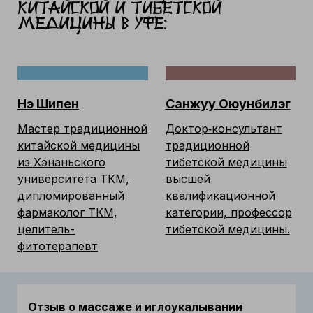
Китайской и тибетской
медицины в Уфе:
Нэ Шипен
Санжуу Оюунбилэг
Мастер традиционной
Доктор‑консультант
китайской медицины
традиционной
из Хэнаньского
тибетской медицины
университета ТКМ,
высшей
дипломированный
квалификационной
фармаколог ТКМ,
категории, профессор
целитель-
тибетской медицины.
фитотерапевт
Отзыв о массаже и иглоукалывании