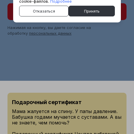
cookie-файлов.
Подробнее
Отказаться
Принять
Отправить
Нажимая на кнопку, вы даете согласие на
обработку
персональных данных
Подарочный сертификат
Мама жалуется на спину. У папы давление.
Бабушка годами мучается с суставами. А вы
не знаете, чем помочь?