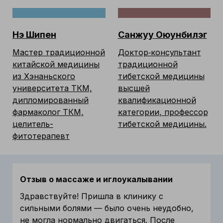
Нэ Шипен
Санжуу Оюунбилэг
Мастер традиционной
Доктор‑консультант
китайской медицины
традиционной
из Хэнаньского
тибетской медицины
университета ТКМ,
высшей
дипломированный
квалификационной
фармаколог ТКМ,
категории, профессор
целитель-
тибетской медицины.
фитотерапевт
Отзыв о массаже и иглоукалывании
Здравствуйте! Пришла в клинику с
сильными болями — было очень неудобно,
не могла нормально двигаться. После