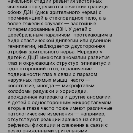
начальной стадии развития застойных
явлений определяются нечеткие границы
обоих ДЗН (диск зрительного нерва) с
проминенцией в стекловидное тело, а в
более тяжелых случаях — застойные
гиперемированные ДЗН. У детей с
церебральным параличом, протекающим в
виде спастической диплегии или двойной
гемиплегии, наблюдается двусторонняя
атрофия зрительного нерва. Нередко у
детей с ДЦП имеются аномалии развития
глаз и окружающих структур: эпикантус и
односторонний птоз, ограничение
подвижности глаз в связи с парезом
наружных прямых мышц, часто —
косоглазие, иногда — микрофтальм,
колобомы радужки и хориоидеи,
врожденная катаракта и другие аномалии.
У детей с односторонним микрофтальмом
вторые глаза часто тоже имеют различные
патологические изменения — например,
отсутствуют реакции зрачков на свет,
рефлексы фиксации и слежения в связи с
резко сниженными зрительными