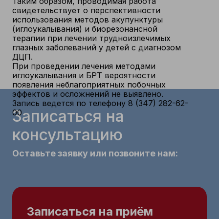
Таким образом, проводимая работа
свидетельствует о перспективности
использования методов акупунктуры
(иглоукалывания) и биорезонансной
терапии при лечении трудноизлечимых
глазных заболеваний у детей с диагнозом
ДЦП.
При проведении лечения методами
иглоукалывания и БРТ вероятности
появления неблагоприятных побочных
эффектов и осложнений не выявлено.
Запись ведется по телефону 8 (347) 282-62-
Записаться на
00
консультацию
Оставьте заявку или позвоните нам:
Записаться на приём