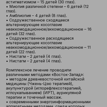
астигматизмом – 15 детей (30 глаз).
• Миопия различной степени – 6 детей (12
глаз).
• Амблиопия – 4 детей (8 глаз).
• Содружественное сходящееся
альтернирующее косоглазие
неаккомодационное/аккомодационное – 16
детей (32 глаз).
• Содружественное расходящееся
альтернирующее косоглазие
неаккомодационное/аккомодационное – 11
детей (22 глаз).
• Нистагм – 2 детей (4 глаз).
• Нистагм – 2 детей (4 глаз).
Rомплексное лечение проводили
различными методами «Восток-Запад»:
• методом древневосточной китайской
медицины (Чжень-Цзю терапией),
акупунктурой (иглорефлексотерапией,
иглоукалыванием) (ИРТ), аурикуляной
терапии и точечный массаж.
• современными энергоинформационными
аппаратными методами, среди которых