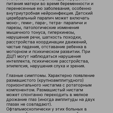
питания матери во время беременности и
перенесенные ею заболевания, особенно
внутриутробная нейроинфекция. Детский
церебральный паралич может включать
моно-, геми-, пара-, тетра- параличи и
парезы, патологические изменения
мышечного тонуса, гиперкинезы,
нарушения речи, шаткость походки,
расстройства координации движений,
частые падения, отставание ребенка в
моторном и психическом развитии. При
ДЦП могут наблюдаться нарушения
интеллекта, психические расстройства,
эпилепсия, нарушения слуха и зрения.
Глазные симптомы. Характерно появление
размашистого (крупноамплитудного)
горизонтального нистагма с ротаторным
компонентом. Размашистый нистагм
может спонтанно переходить в мелкое
дрожание глаз (иногда амплитуды на двух
глазах не совпадают).
Офтальмоскопически у этих больных в