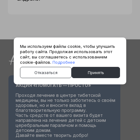
Мы используем файлы cookie, чтобы улучшить
работу сайта. Продолжая использовать этот
Акции
сайт, вы соглашаетесь с использованием
cookie-файлов.
Подробнее
Отказаться
Принять
АКЦИЯ «ПОМОГАТЬ — ПРОСТО»
Проходя лечение в центре тибетской
медицины, вы не только заботитесь о своём
здоровье, но и вносите вклад в
благотворительную программу.
Часть средств от вашего визита будет
направлена на лечение детей с детским
церебральным параличом и помощь
детским домам.
Давайте вместе творить добро!