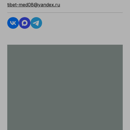
tibet-med08@yandex.ru